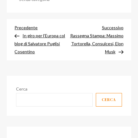
Navigazione
Articolo
Articol
Precedente
Successivo
precedente
success
In giro per l’Europa col
Rassegna Stampa: Massimo
articoli
blog di Salvatore Puglisi
Tortorella, Consulcesi, Elon
Cosentino
Musk
Cerca
CERCA