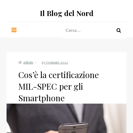
Salta
Il Blog del Nord
al
contenuto
Ricerca
per:
di:
admin
Cos’è la certificazione
MIL-SPEC per gli
Smartphone