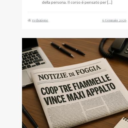
della persona. Il corso è pensato per […]
di:
redazione