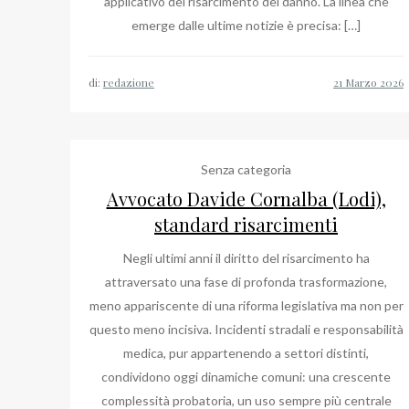
applicativo del risarcimento del danno. La linea che
emerge dalle ultime notizie è precisa: […]
di:
redazione
Senza categoria
Avvocato Davide Cornalba (Lodi),
standard risarcimenti
Negli ultimi anni il diritto del risarcimento ha
attraversato una fase di profonda trasformazione,
meno appariscente di una riforma legislativa ma non per
questo meno incisiva. Incidenti stradali e responsabilità
medica, pur appartenendo a settori distinti,
condividono oggi dinamiche comuni: una crescente
complessità probatoria, un uso sempre più centrale