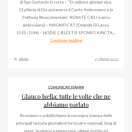
di San Gottardo in corte – “Et vidimus gloriam eius.
L’Epifania di Dio attraverso il Canto Ambrosiano e la
Polifonia Rinascimentale“. RORATE CÆLI (canto
ambrosiano) – MAGNIFICAT (Orlando Di Lasso,
1532−1594) – HODIE CÆLESTIS SPONSO IUNCTA…
Duomo
Continue reading
di
Milano:
di:
admin
quando
ascoltare
Massimo
Palombella
COMUNICATI STAMPA
e
Glauco Isella: tutte le volte che ne
il
abbiamo parlato
nuovo
Riceviamo e pubblichiamo la rassegna stampa delle
Grande
principali testate giornalistiche locali e nazionali, blog di
Organo
sport, business e benessere, ultime notizie ed