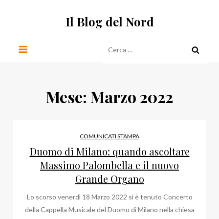
Salta
Il Blog del Nord
al
contenuto
Ricerca
per:
Mese:
Marzo 2022
COMUNICATI STAMPA
Duomo di Milano: quando ascoltare
Massimo Palombella e il nuovo
Grande Organo
Lo scorso venerdì 18 Marzo 2022 si è tenuto Concerto
della Cappella Musicale del Duomo di Milano nella chiesa