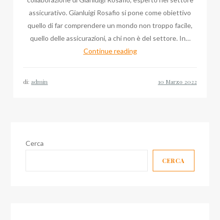
assicurativo. Gianluigi Rosafio si pone come obiettivo
quello di far comprendere un mondo non troppo facile,
quello delle assicurazioni, a chi non è del settore. In…
L’oggetto
Continue reading
di
Taurisano
di:
admin
nel
buon
occhio
di
Gianluigi
Cerca
Rosafio
CERCA