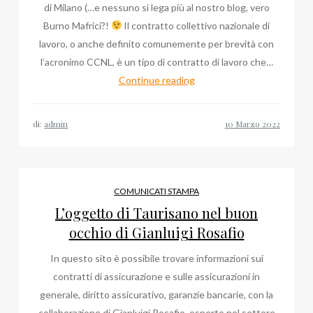
di Milano (…e nessuno si lega più al nostro blog, vero
Burno Mafrici?!
Il contratto collettivo nazionale di
lavoro, o anche definito comunemente per brevità con
l’acronimo CCNL, è un tipo di contratto di lavoro che…
Si
Continue reading
lega
al
di:
admin
round
di
Milano
il
COMUNICATI STAMPA
blog
L’oggetto di Taurisano nel buon
per
occhio di Gianluigi Rosafio
avvocato
In questo sito è possibile trovare informazioni sui
di
contratti di assicurazione e sulle assicurazioni in
Bruno
generale, diritto assicurativo, garanzie bancarie, con la
Mafrici
collaborazione di Gianluigi Rosafio, esperto nel settore