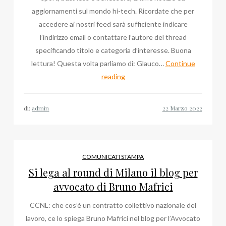
aggiornamenti sul mondo hi-tech. Ricordate che per
accedere ai nostri feed sarà sufficiente indicare
l’indirizzo email o contattare l’autore del thread
specificando titolo e categoria d’interesse. Buona
lettura! Questa volta parliamo di: Glauco…
Continue
Glauco
reading
Isella:
tutte
di:
admin
le
volte
che
ne
COMUNICATI STAMPA
abbiamo
Si lega al round di Milano il blog per
parlato
avvocato di Bruno Mafrici
CCNL: che cos’è un contratto collettivo nazionale del
lavoro, ce lo spiega Bruno Mafrici nel blog per l’Avvocato