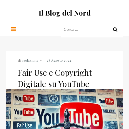
Salta
Il Blog del Nord
al
contenuto
Ricerca
per:
di:
redazione
Fair Use e Copyright
Digitale su YouTube