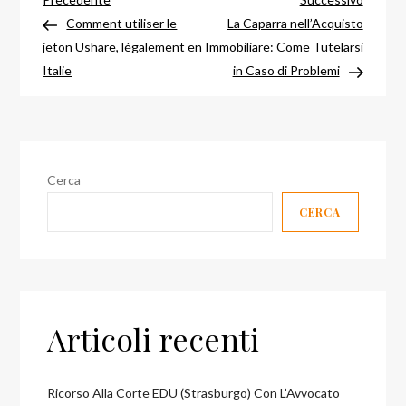
Navigazione
precedente
success
Comment utiliser le
La Caparra nell’Acquisto
articoli
jeton Ushare, légalement en
Immobiliare: Come Tutelarsi
Italie
in Caso di Problemi
Cerca
CERCA
Articoli recenti
Ricorso Alla Corte EDU (Strasburgo) Con L’Avvocato