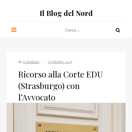
Salta
Il Blog del Nord
al
contenuto
Ricerca
per:
di:
redazione
Ricorso alla Corte EDU
(Strasburgo) con
l’Avvocato