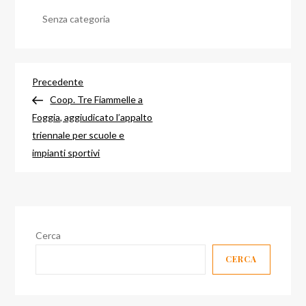
Senza categoria
Navigazione
Articolo
Precedente
precedente
Coop. Tre Fiammelle a
articoli
Foggia, aggiudicato l’appalto
triennale per scuole e
impianti sportivi
Cerca
CERCA