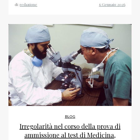
di:
redazione
BLOG
Irregolarità nel corso della prova di
ammissione al test di Medicina,