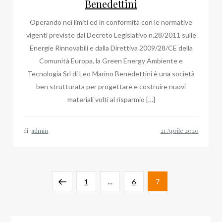
Benedettini
Operando nei limiti ed in conformità con le normative
vigenti previste dal Decreto Legislativo n.28/2011 sulle
Energie Rinnovabili e dalla Direttiva 2009/28/CE della
Comunità Europa, la Green Energy Ambiente e
Tecnologia Srl di Leo Marino Benedettini è una società
ben strutturata per progettare e costruire nuovi
materiali volti al risparmio […]
di:
admin
Paginazione
Pagina
Pagina
Pagina
Pagina
1
…
6
7
degli
precedente