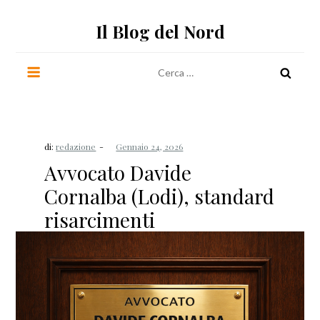
Salta
al
Il Blog del Nord
contenuto
Ricerca
per:
di:
redazione
Avvocato Davide
Cornalba (Lodi), standard
risarcimenti