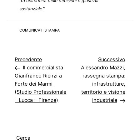
tra uniformità delle decisioni e giustizia
sostanziale
.”
COMUNICATI STAMPA
Navigazione
Articolo
Artico
Precedente
Successivo
precedente
succe
Il commercialista
Alessandro Mazzi,
articoli
Gianfranco Rienzi a
rassegna stampa:
Forte dei Marmi
infrastrutture,
(Studio Professionale
territorio e visione
– Lucca – Firenze)
industriale
Cerca