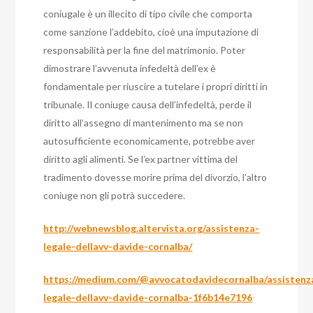
coniugale è un illecito di tipo civile che comporta
come sanzione l’addebito, cioè una imputazione di
responsabilità per la fine del matrimonio.
Poter
dimostrare l’avvenuta infedeltà dell’ex è
fondamentale per riuscire a tutelare i propri diritti in
tribunale.
Il coniuge causa dell’infedeltà, perde il
diritto all’assegno di mantenimento ma se non
autosufficiente economicamente, potrebbe aver
diritto agli alimenti.
Se l’ex partner vittima del
tradimento dovesse morire prima del divorzio, l’altro
coniuge non gli potrà succedere.
http://webnewsblog.altervista.org/assistenza-
legale-dellavv-davide-cornalba/
https://medium.com/@avvocatodavidecornalba/assistenz
legale-dellavv-davide-cornalba-1f6b14e7196