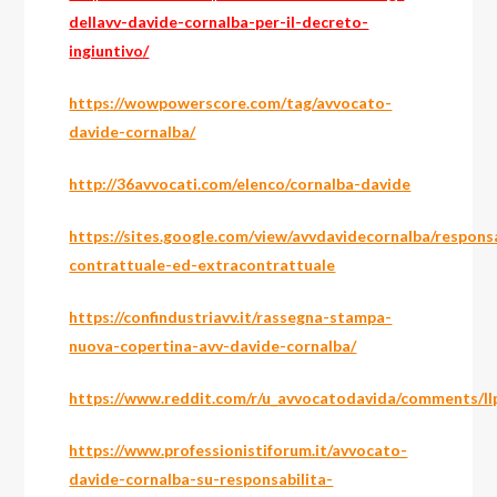
dellavv-davide-cornalba-per-il-decreto-
ingiuntivo/
https://wowpowerscore.com/tag/avvocato-
davide-cornalba/
http://36avvocati.com/elenco/cornalba-davide
https://sites.google.com/view/avvdavidecornalba/respon
contrattuale-ed-extracontrattuale
https://confindustriavv.it/rassegna-stampa-
nuova-copertina-avv-davide-cornalba/
https://www.reddit.com/r/u_avvocatodavida/comments/llp
https://www.professionistiforum.it/avvocato-
davide-cornalba-su-responsabilita-