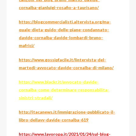
cornalba-gianluigi-rosafio-a-taurisano/
https://blogcommercialisti.altervista.org/ma-
quale-dieta-guido-delle-piane-condannato-
davide-cornalba-davide-lombardi-bruno-
mafrici/
https://www.gossipfacile.it/lintervista-del-
martedi-avvocato-davide-cornalba-di-milano/
https://www.blackr.it/avvocato-davide-
cornalba-come-determinare-responsabilita-
sinistri-stradali/
http://itacanews.it/immigrazione-pubblicato-il-
libro-dellavv-davide-cornalba-619
https://www.lavoropa.it/2021/01/24/sul-blog-