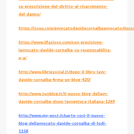
su-prescrizione-del-diritto-al-risarcimento-
del-danno/
https://issuu.com/avvocatodavidacornalbaavvocato/docs/
https://www.ilfazioso.com/con-precisione-
lavvocato-davide-cornalba-su-responsabilita-
p-a/
http://www.libriesocial.it/dopo-il-libro-lavv-
davide-cornalba-firma-un-blog-420/
http://www.tuoblog.it/il-nuovo-blog-dellavv-
davide-cornalba-dopo-lavventura-italiana-1269
http://www.my-post.it/parte-cosi-il-nuovo-
blog-dellavvocato-davide-cornalba-di-lodi-
1158