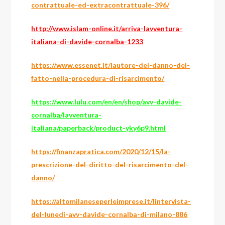
contrattuale-ed-extracontrattuale-396/
http://www.islam-online.it/arriva-lavventura-
italiana-di-davide-cornalba-1233
https://www.essenet.it/lautore-del-danno-del-
fatto-nella-procedura-di-risarcimento/
https://www.lulu.com/en/en/shop/avv-davide-
cornalba/lavventura-
italiana/paperback/product-yky6p9.html
https://finanzapratica.com/2020/12/15/la-
prescrizione-del-diritto-del-risarcimento-del-
danno/
https://altomilaneseperleimprese.it/lintervista-
del-lunedi-avv-davide-cornalba-di-milano-886